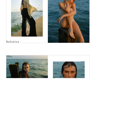
F a s h i o n & B e a u t y M a g a z i n e