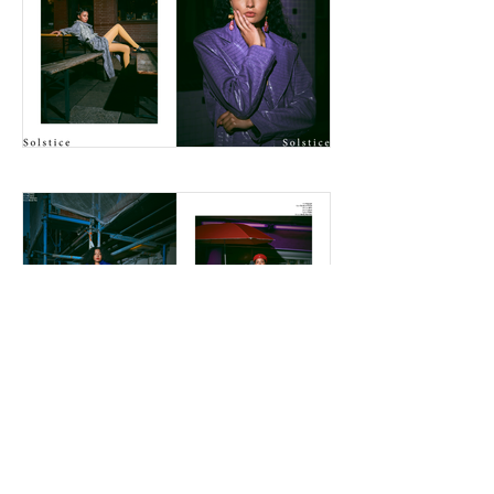
F a s h i o n & B e a u t y M a g a z i n e