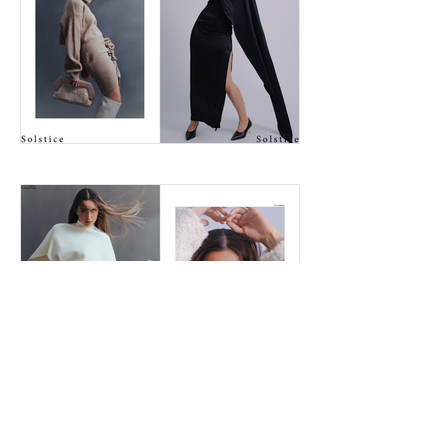
F a s h i o n & B e a u t y M a g a z i n e