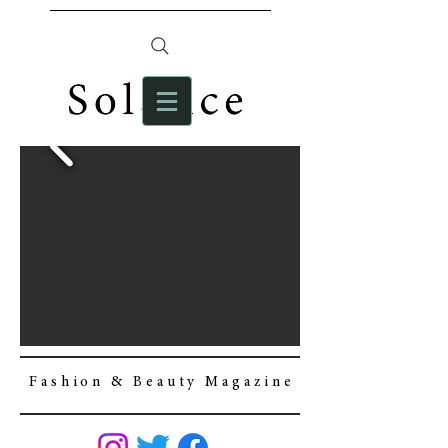
F a s h i o n & B e a u t y M a g a z i n e