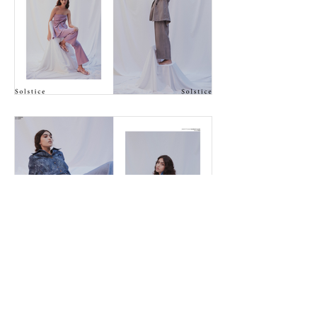
F a s h i o n & B e a u t y M a g a z i n e