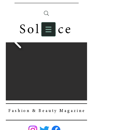
F a s h i o n & B e a u t y M a g a z i n e